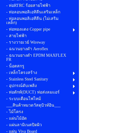
- ท่อRTRC ร้อยสายไฟฟ้า
- ท่อลอนพอลิเอทิลีนเสริมเหล็ก
- ท่อลอนพอลิเอทีลีน (ไม่เสริม
เหล็ก)
- ท่อทองแดง Copper pipe
- สายไฟฟ้า
- รางวายเวย์ Wireway
- ฉนวนยางดำ Aeroflex
- ฉนวนยางดำ EPDM MAXFLEX
FR
- น็อตสกรู
- เหล็กโครงสร้าง
- Stainless Steel Sanitary
- อุปกรณ์ดับเพลิง
- ท่อดักท์(DUCT) ท่อส่งลมแอร์
- ระบบเตือนไฟไหม้
___สินค้าหมวดวัสดุบิวท์อิน___
- ไม้โครง
- แผ่นไม้อัด
- แผ่นลามิเนตปิดผิว
- แผ่น Viva Board