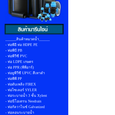
______สินค้าหมวดน้ำ______
- ท่อพีอี ท่อ HDPE PE
- ท่อพีบี PB
- ท่อพีวีซี PVC
- ท่อ LDPE เกษตร
- ท่อ PPR (พีพีอาร์)
- ท่อยูพีวีซี UPVC สีเทาดำ
- ท่อพีพี PP
- ท่อดับเพลิง FIREX
- ท่อไซเลอร์ SYLER
- ท่อระบายน้ำ 3 ชั้น Xylent
- ท่อนีโอเดรน Neodrain
- ท่อกัลวาไนซ์ Galvanized
- ท่อลอนระบายน้ำ