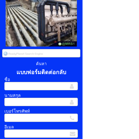
แบบฟอร์มติดต่อกลับ
ชื่อ
นามสกุล
เบอร์โทรศัพท์
อีเมล