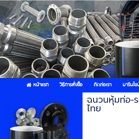
หน้าแรก
วิธีการสั่งซื้อ
ติดต่อเรา
มารีนไชน์
ฉนวนหุ้มท่อ-ร
ไทย