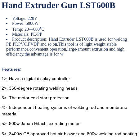
Hand Extruder Gun LST600B
Voltage: 220V
Power: 5000W
Temp: 20—600℃
Materials: PE/PP
Product description: Hand Extruder LST600B is used for weldng
PE,PP,PVC,PVDF and so on.This tool is of light weight,stable
performance,convenient operation,large-amount extrusion and high
efficiency,the advantage is for w
Features:
1>. Have a digital display controller
2>. 360-degree rotating welding heads
3>. The motor cold start protection
4>. Independent heating systems of welding rod and membrane
material
5>. 800w Japan Hitachi extruding motor
6>. 3400w CE approved h
ot air blower and 800w welding rod heating