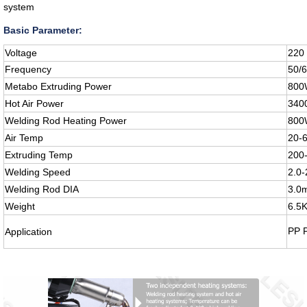
system
Basic Parameter:
Voltage
220
Frequency
50/
Metabo Extruding Power
800
Hot Air Power
340
Welding Rod Heating Power
800
Air Temp
20-6
Extruding Temp
200-
Welding Speed
2.0-
Welding Rod DIA
3.0
Weight
6.5
PP 
Application