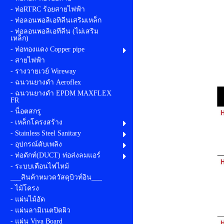
- ท่อRTRC ร้อยสายไฟฟ้า
- ท่อลอนพอลิเอทิลีนเสริมเหล็ก
- ท่อลอนพอลิเอทีลีน (ไม่เสริม
เหล็ก)
- ท่อทองแดง Copper pipe
- สายไฟฟ้า
- รางวายเวย์ Wireway
- ฉนวนยางดำ Aeroflex
- ฉนวนยางดำ EPDM MAXFLEX
FR
- น็อตสกรู
- เหล็กโครงสร้าง
- Stainless Steel Sanitary
- อุปกรณ์ดับเพลิง
- ท่อดักท์(DUCT) ท่อส่งลมแอร์
- ระบบเตือนไฟไหม้
___สินค้าหมวดวัสดุบิวท์อิน___
- ไม้โครง
- แผ่นไม้อัด
- แผ่นลามิเนตปิดผิว
- แผ่น Viva Board