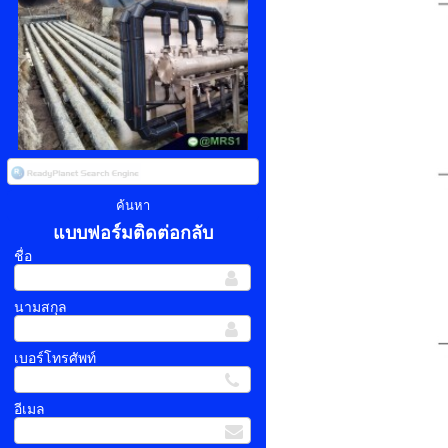
แบบฟอร์มติดต่อกลับ
ชื่อ
นามสกุล
เบอร์โทรศัพท์
อีเมล