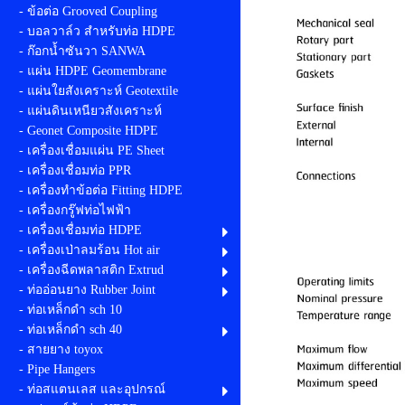
- ข้อต่อ Grooved Coupling
- บอลวาล์ว สำหรับท่อ HDPE
- ก๊อกน้ำซันวา SANWA
- แผ่น HDPE Geomembrane
- แผ่นใยสังเคราะห์ Geotextile
- แผ่นดินเหนียวสังเคราะห์
- Geonet Composite HDPE
- เครื่องเชื่อมแผ่น PE Sheet
- เครื่องเชื่อมท่อ PPR
- เครื่องทำข้อต่อ Fitting HDPE
- เครื่องกรู๊ฟท่อไฟฟ้า
- เครื่องเชื่อมท่อ HDPE
- เครื่องเป่าลมร้อน Hot air
- เครื่องฉีดพลาสติก Extrud
- ท่ออ่อนยาง Rubber Joint
- ท่อเหล็กดำ sch 10
- ท่อเหล็กดำ sch 40
- สายยาง toyox
- Pipe Hangers
- ท่อสแตนเลส และอุปกรณ์