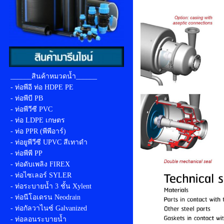
______สินค้าหมวดน้ำ______
- ท่อพีอี ท่อ HDPE PE
- ท่อพีบี PB
- ท่อพีวีซี PVC
- ท่อ LDPE เกษตร
- ท่อ PPR (พีพีอาร์)
- ท่อยูพีวีซี UPVC สีเทาดำ
- ท่อพีพี PP
- ท่อดับเพลิง FIREX
- ท่อไซเลอร์ SYLER
- ท่อระบายน้ำ 3 ชั้น Xylent
- ท่อนีโอเดรน Neodrain
- ท่อกัลวาไนซ์ Galvanized
- ท่อลอนระบายน้ำ