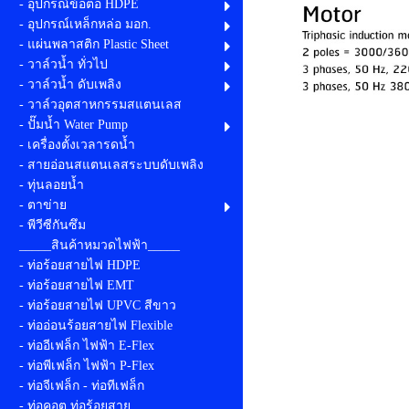
- อุปกรณ์ข้อต่อ HDPE
- อุปกรณ์เหล็กหล่อ มอก.
- แผ่นพลาสติก Plastic Sheet
- วาล์วน้ำ ทั่วไป
- วาล์วน้ำ ดับเพลิง
- วาล์วอุตสาหกรรมสแตนเลส
- ปั๊มน้ำ Water Pump
- เครื่องตั้งเวลารดน้ำ
- สายอ่อนสแตนเลสระบบดับเพลิง
- ทุ่นลอยน้ำ
- ตาข่าย
- พีวีซีกันซึม
_____สินค้าหมวดไฟฟ้า_____
- ท่อร้อยสายไฟ HDPE
- ท่อร้อยสายไฟ EMT
- ท่อร้อยสายไฟ UPVC สีขาว
- ท่ออ่อนร้อยสายไฟ Flexible
- ท่ออีเฟล็ก ไฟฟ้า E-Flex
- ท่อพีเฟล็ก ไฟฟ้า P-Flex
- ท่อจีเฟล็ก - ท่อทีเฟล็ก
- ท่อคอต ท่อร้อยสาย