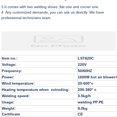
3.It comes with two welding shoes ,flat one and corner one.
4. Any customized demands, you can ask us directly. We have
professional technicians team.
Item no.:
LST620C
Voltage:
220V
Frequency:
50/60HZ
Power:
1600W hot air blowe
Wind temperature:
20-600°c
Heating temperature when extruding:
200-380° c
Welding speed:
3.5kg/h
Usage:
welding PP PE
Weight:
8.0kg
Certificate
CE