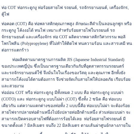
ท่อ COT ท่อกระดูกงู ท่อร้อยสายไฟ รถยนต์, รถจักรยานยนต์, เครื่องจักร,
ตู้ไฟ
ท่อคอต (COT) คือ ท่อพลาสติกคุณภาพสูง ลักษณะสีดำเป็นลอนลูกฟูก หรือ
กระดูกงู โค้งงอได้ ทนไฟ เหมาะสำหรับร้อยสายไฟในรถยนต์ รถ
จักรยานยนต์ และเครื่องจักร
ท่อ COT ผลิตจากพลาสติกวิศวกรรม พอลิ
โพรไพลีน (Polypropylene) ที่ไม่ทำให้ติดไฟ ทนความร้อน และสารเคมี ทน
ต่อการแตกร้าว
ท่อผลิตตามมาตรฐานการผลิต JIS (Japanese Industrial Standard)
ของประเทศญี่ปุ่น ซึ่งเป็นมาตรฐานเดียวกันกับที่อุตสาหกรรมรถยนตร์
และรถจักรยานยนต์ใช้ จึงมั่นใจในเรื่องของวัสดุ และคุณภาพ อีกทั้งยัง
สามารถโค้งงอได้ตามต้องการ จึงช่วยจัดเก็บสายไฟให้ปลอดภัย เรียบร้อย
และสวยงาม
ท่ออ่อน COT หรือ ท่อกระดูกงู มีทั้งหมด 2 แบบ คือ ท่อกระดูกงู แบบผ่า
(COTO) และ ท่อกระดูกงู แบบไม่ผ่า (COT) ซึ่งทั้ง 2 ชนิด คือ ท่อแบบ
เดียวกัน แต่ความแตกต่างของท่อทั้ง 2 แบบนี้คือ ท่อแบบไม่ผ่า จะต้องร้อย
สายไฟจากปลายท่อด้านหนึ่งไปยังปลายท่ออีกด้านหนึ่ง ส่วนท่อแบบผ่า จะ
สามารถเปิดครอบสายไฟที่ต้องการร้อยได้เลย
ท่อร้อยสายไฟรถยนต์ มี
ขนาดตั้งแต่ 7 มิลลิเมตร จนถึง 22 มิลลิเมตร ตามเส้นผ่าศูนย์กลางภายใน