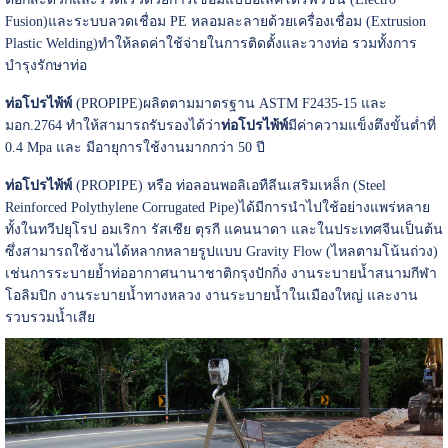
Fusion)และระบบลวดเชื่อม PE หลอมละลายด้วยเครื่องเชื่อม (Extrusion
Plastic Welding)ทำให้ลดค่าใช้จ่ายในการติดตั้งและวางท่อ รวมทั้งการ
บำรุงรักษาท่อ
ท่อโปรไพ้พ์
(PROPIPE)ผลิตตามมาตรฐาน ASTM F2435-15 และ
มอก.2764 ทำให้สามารถรับรองได้ว่า
ท่อโปรไพ้พ์
มีค่าความแข็งตึงขั้นต่ำที่
0.4 Mpa และ มีอายุการใช้งานมากกว่า 50 ปี
ท่อโปรไพ้พ์
(PROPIPE) หรือ ท่อลอนพอลิเอทืลีนเสริมเหล็ก (Steel
Reinforced Polythylene Corrugated Pipe)ได้มีการนำไปใช้อย่างแพร่หลาย
ทั้งในทวีปยุโรป อมเริกา รัสเซีย ตุรกี แคนนาดา และในประเทศจีนเป็นต้น
ซึ่งสามารถใช้งานได้หลากหลายรูปแบบ Gravity Flow (ไหลตามโน้นถ่วง)
เช่นการระบายย้ำท่ออากาศนานาชาติกรุงปักกิ่ง งานระบายน้ำสนามกีฬา
โอลิมปิก งานระบายน้ำทางหลวง งานระบายน้ำในเมืองใหญ่ และงาน
รวบรวมน้ำเสีย