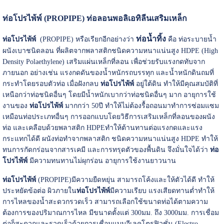
ท่อโปรไพ้พ์ (PROPIPE) ท่อลอนพอลิเอทิลีนเสริมเหล็ก
ท่อน้ำทิ้ง
ท่อโปรไพ้พ์
(PROPIPE) หรือเรียกอีกอย่างว่า
คือ ท่อระบายน้ำ
ผนังเบาชนิดลอน ที่ผลิตจากพลาสติกชนิดความหนาแน่นสูง HDPE (High
Density Polaethylene) เสริมแผ่นเหล็กที่ลอน เพื่อช่วยรับแรงกดทับจาก
ภายนอก อย่างเช่น แรงกดดันของน้ำหนักรถบรรทุก และน้ำหนักดินถมที่
กระทำโดยรอบตัวท่อ เมื่อฝังกลบ
ท่อโปรไพ้พ์
อยู่ใต้ดิน ทำให้มีคุณสมบัติที่
เหนือกว่าท่อชนิดอื่นๆ โดยมีน้ำหนักเบากว่าท่อชนิดอื่นๆ มาก อายุการใช้
งานของ
ท่อโปรไพ้พ์
มากกว่า 50ปี ทำให้ไม่ต้องรื้อถอนมาทำการซ่อมแซม
เหมือนท่อประเภทอื่นๆ การออกแบบโดยวิธีการเสริมเหล็กที่ลอนของผนัง
ท่อ และเคลือบด้วยพลาสติก HDPEทำให้ต้านทานต่อแรงกดและแรง
กระแทกได้ดี ผนังท่อทำจากพลาสติก ชนิดความหนาแน่นสูง HDPE ทำให้
ทนการกัดกร่อนจากสารเคมี และการทรุดตัวของพื้นดิน จึงมั่นใจได้ว่า
ท่อ
โปรไพ้พ์
มีความทนทานไม่ผุกร่อน อายุการใช้งานยาวนาน
ท่อโปรไพ้พ์
(PROPIPE)มีความยืดหยุ่น สามารถโค้งและให้ตัวได้ดี ทำให้
ประหยัดข้อต่อ ผิวภายใน
ท่อโปรไพ้พ์
มีความเรียบ แรงเสียดทานต่ำทำให้
การไหลของน้ำสะดวกรวดเร็ว สามารถเลือกใช้ขนาดท่อได้ตามความ
ต้องการของปริมาณการไหล มีขนาดตั้งแต่ 300มม. ถึง 3000มม. การเชื่อม
ต่อก็สะดวกและรวดเร็วด้วยการเชื่อมแบบอีเลคโตรฟิวชั่น (Electro