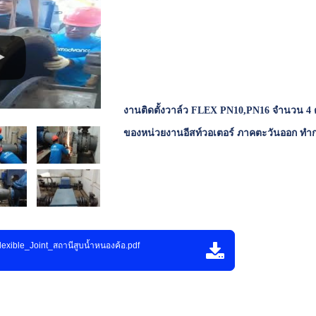
งานติดตั้งวาล์ว FLEX PN10,PN16 จำนวน 4 ต
ของหน่วยงานอีสท์วอเตอร์ ภาคตะวันออก ทำกา
exible_Joint_สถานีสูบน้ำหนองค้อ.pdf