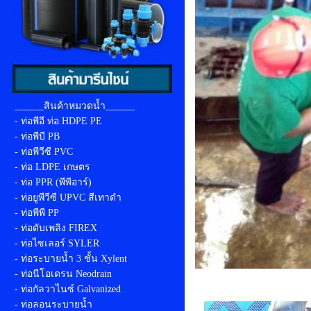
______สินค้าหมวดน้ำ______
- ท่อพีอี ท่อ HDPE PE
- ท่อพีบี PB
- ท่อพีวีซี PVC
- ท่อ LDPE เกษตร
- ท่อ PPR (พีพีอาร์)
- ท่อยูพีวีซี UPVC สีเทาดำ
- ท่อพีพี PP
- ท่อดับเพลิง FIREX
- ท่อไซเลอร์ SYLER
- ท่อระบายน้ำ 3 ชั้น Xylent
- ท่อนีโอเดรน Neodrain
- ท่อกัลวาไนซ์ Galvanized
- ท่อลอนระบายน้ำ