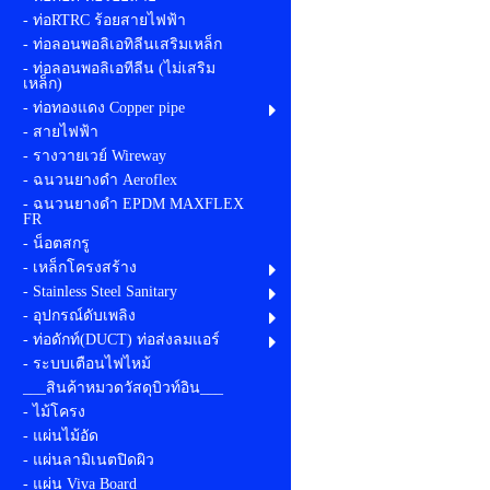
- ท่อRTRC ร้อยสายไฟฟ้า
- ท่อลอนพอลิเอทิลีนเสริมเหล็ก
- ท่อลอนพอลิเอทีลีน (ไม่เสริม
เหล็ก)
- ท่อทองแดง Copper pipe
- สายไฟฟ้า
- รางวายเวย์ Wireway
- ฉนวนยางดำ Aeroflex
- ฉนวนยางดำ EPDM MAXFLEX
FR
- น็อตสกรู
- เหล็กโครงสร้าง
- Stainless Steel Sanitary
- อุปกรณ์ดับเพลิง
- ท่อดักท์(DUCT) ท่อส่งลมแอร์
- ระบบเตือนไฟไหม้
___สินค้าหมวดวัสดุบิวท์อิน___
- ไม้โครง
- แผ่นไม้อัด
- แผ่นลามิเนตปิดผิว
- แผ่น Viva Board