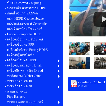
- ข้อต่อ Grooved Coupling
- บอลวาล์ว สำหรับท่อ HDPE
- ก๊อกน้ำซันวา SANWA
- แผ่น HDPE Geomembrane
- แผ่นใยสังเคราะห์ Geotextile
- แผ่นดินเหนียวสังเคราะห์
- Geonet Composite HDPE
- เครื่องเชื่อมแผ่น PE Sheet
- เครื่องเชื่อมท่อ PPR
- เครื่องทำข้อต่อ Fitting HDPE
- เครื่องกรู๊ฟท่อไฟฟ้า
- เครื่องเชื่อมท่อ HDPE
- เครื่องเป่าลมร้อน Hot air
- เครื่องฉีดพลาสติก Extrud
- ท่ออ่อนยาง Rubber Joint
- ท่อเหล็กดำ sch 10
งานเปลี่ยน_Rubber_Fl
263.70 K
- ท่อเหล็กดำ sch 40
- สายยาง toyox
- Pipe Hangers
- ท่อสแตนเลส และอุปกรณ์