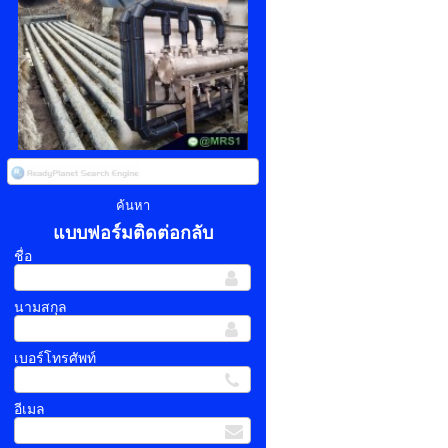
แบบฟอร์มติดต่อกลับ
ชื่อ
นามสกุล
เบอร์โทรศัพท์
อีเมล