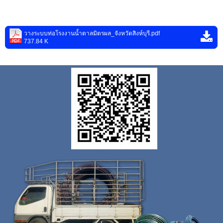
วางระบบท่อโรงงานน้ำตาลมิตรผล_จังหวัดสิงห์บุรี.pdf
737.84 K