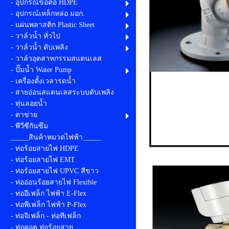
- อุปกรณ์ข้อต่อ HDPE
- อุปกรณ์เหล็กหล่อ มอก.
- แผ่นพลาสติก Plastic Sheet
- วาล์วน้ำ ทั่วไป
- วาล์วน้ำ ดับเพลิง
- วาล์วอุตสาหกรรมสแตนเลส
- ปั๊มน้ำ Water Pump
- เครื่องตั้งเวลารดน้ำ
- สายอ่อนสแตนเลสระบบดับเพลิง
- ทุ่นลอยน้ำ
- ตาข่าย
- พีวีซีกันซึม
_____สินค้าหมวดไฟฟ้า_____
- ท่อร้อยสายไฟ HDPE
- ท่อร้อยสายไฟ EMT
- ท่อร้อยสายไฟ UPVC สีขาว
- ท่ออ่อนร้อยสายไฟ Flexible
- ท่ออีเฟล็ก ไฟฟ้า E-Flex
- ท่อพีเฟล็ก ไฟฟ้า P-Flex
- ท่อจีเฟล็ก - ท่อทีเฟล็ก
- ท่อคอต ท่อร้อยสาย