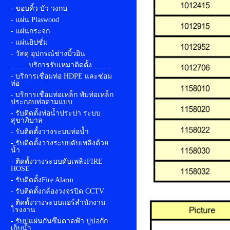
- ขอบคิ้ว บัว วงกบ
- แผ่น Plaswood
- แผ่นกระจก
- แผ่นยิปซั่ม
- วัสดุ อุปกรณ์ช่างบิ้วอิน
_____บริการรับเหมาติดตั้ง_____
- บริการเชื่อมท่อ HDPE และซ่อม
ท่อ
- บริการเชื่อมท่อเหล็ก พับท่อเหล็ก
ประกอบท่อตามแบบ
- รับติดตั้งท่อน้ำประปา ระบบ
สุขาภิบาล
- รับติดตั้งวางระบบท่อน้ำ
- รับติดตั้งวางระบบดับเพลิงด้วย
น้ำ
- ติดตั้งวางระบบดับเพลิงFIRE
HOSE
- รับติดตั้งFire Alarm
- รับติดตั้งกล้องวงจรปิด CCTV
- ติดตั้งวางระบบแอร์สำนักงาน
โรงงาน
- รับปูแผ่นกันซึมดาดฟ้า ปูบ่อกัก
เก็บน้ำ