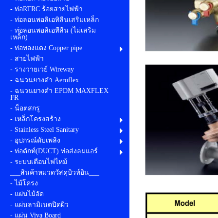
- ท่อRTRC ร้อยสายไฟฟ้า
- ท่อลอนพอลิเอทิลีนเสริมเหล็ก
- ท่อลอนพอลิเอทีลีน (ไม่เสริม
เหล็ก)
- ท่อทองแดง Copper pipe
- สายไฟฟ้า
- รางวายเวย์ Wireway
- ฉนวนยางดำ Aeroflex
- ฉนวนยางดำ EPDM MAXFLEX
FR
- น็อตสกรู
- เหล็กโครงสร้าง
- Stainless Steel Sanitary
- อุปกรณ์ดับเพลิง
- ท่อดักท์(DUCT) ท่อส่งลมแอร์
- ระบบเตือนไฟไหม้
___สินค้าหมวดวัสดุบิวท์อิน___
- ไม้โครง
- แผ่นไม้อัด
- แผ่นลามิเนตปิดผิว
- แผ่น Viva Board