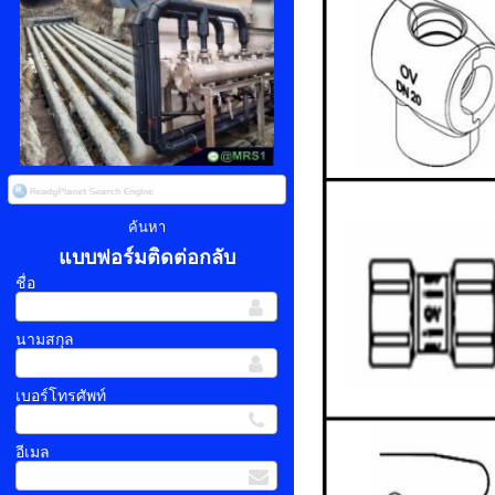
แบบฟอร์มติดต่อกลับ
ชื่อ
นามสกุล
เบอร์โทรศัพท์
อีเมล