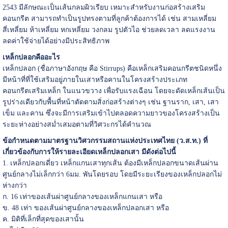
2543 มีลักษณะเป็นเส้นกลมผิวเรียบ เหมาะสำหรับงานก่อสร้างเสริม
คอนกรีต สามารถทำเป็นรูปทรงตามที่ลูกค้าต้องการได้ เช่น สามเหลี่ยม
สี่เหลี่ยม ห้าเหลี่ยม หกเหลี่ยม วงกลม รูปตัวไอ ช่วยลดเวลา ลดแรงงาน
ลดค่าใช้จ่ายได้อย่างมีประสิทธิภาพ
เหล็กปลอกคืออะไร
เหล็กปลอก (ชื่อภาษาอังกฤษ คือ Stirrups) คือเหล็กเสริมคอนกรีตชนิดหนึ่ง
มีหน้าที่ที่ใช้เสริมอยู่ภายในเสาหรือคานในโครงสร้างประเภท
คอนกรีตเสริมเหล็ก ในแนวขวาง เพื่อรับแรงเฉือน โดยจะดัดเหล็กเส้นเป็น
รูปร่างเดียวกับพื้นที่หน้าตัดตามสิ่งก่อสร้างต่างๆ เช่น ฐานราก, เสา, เสา
เข็ม และคาน ซึ่งจะมีการเสริมเข้าไปตลอดความยาวของโครงสร้างเป็น
ระยะห่างอย่างสม่ำเสมอตามที่วิศวะกรได้คำนวณ
ข้อกำหนดตามมาตรฐานวิศวกรรมสถานแห่งประเทศไทย (ว.ส.ท.) ที่
เกี่ยวข้องกับการให้รายละเอียดเหล็กปลอกเสา มีดังต่อไปนี้
1. เหล็กปลอกเดี่ยว เหล็กแกนเสาทุกเส้น ต้องมีเหล็กปลอกขนาดเส้นผ่าน
ศูนย์กลางไม่เล็กกว่า 6มม. พันโดยรอบ โดยมีระยะเรียงของเหล็กปลอกไม่
ห่างกว่า
ก. 16 เท่าของเส้นผ่าศูนย์กลางของเหล็กแกนเสา หรือ
ข. 48 เท่า ของเส้นผ่าศูนย์กลางของเหล็กปลอกเสา หรือ
ค. มิติที่เล็กที่สุดของเสานั้น